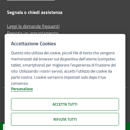
Segnala o chiedi assistenza
Leggi le domande frequenti
Prenota un appuntamento
Segnala disservizio
Accettazione Cookies
Questo sito utilizza dei cookie, piccoli file di testo che vengono
Seguici su
memorizzati dal browser sul dispositivo dell'utente (computer,
tablet, smartphone) per migliorare l'esperienza di fruizione del
facebook
linkedin-in
youtube
telegram-plane
sito. Utilizzando i nostri servizi, accetti l'utilizzo dei cookie da
parte nostra. I cookie verranno impostati solo dopo il tuo
consenso.
Personalizza
Dichiarazione di accessibilità
Privacy Policy
Note legali
Mappa del sito
ACCETTA TUTTI
© Unione Romagna Faentina 2026. Tutti i diritti riservati.
RIFIUTA TUTTI
Preferenze Cookie