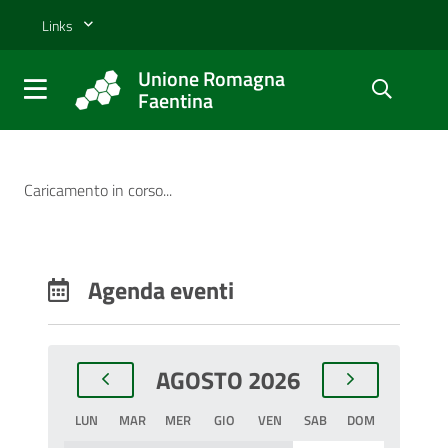
Salta al contenuto principale della pagina
Links
Unione Romagna
Faentina
Parte principale della pagina
Unione Romagna Faentina
Notizie in evidenza
Caricamento in corso...
Agenda eventi
AGOSTO 2026
LUN
MAR
MER
GIO
VEN
SAB
DOM